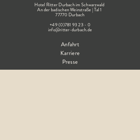
Hotel Ritter Durbach im Schwarzwald
An der badischen Weinstraße | Tal 1
77770 Durbach
+49 (0)781 93 23 - 0
info@ritter-durbach.de
Anfahrt
Karriere
Presse
Folge dem Glück
AGB
Impressum
Barrierefreiheitserklärung
Datenschutz
FAQ