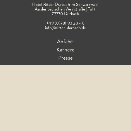
Hotel Ritter Durbach im Schwarzwald
An der badischen Weinstraße | Tal 1
77770 Durbach
+49 (0)781 93 23 - 0
info@ritter-durbach.de
Anfahrt
Karriere
Presse
Folge dem Glück
AGB
Impressum
Barrierefreiheitserklärung
Datenschutz
FAQ