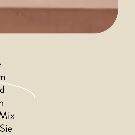
 
m 
d 
n 
Mix 
Sie 