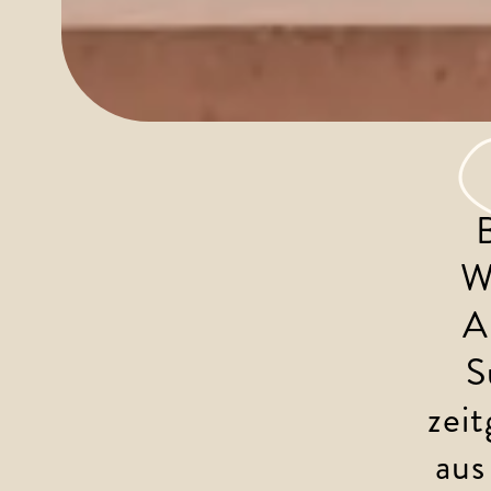
W
A
S
zei
aus