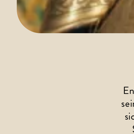
En
sei
si