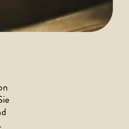
on 
Sie 
nd 
.