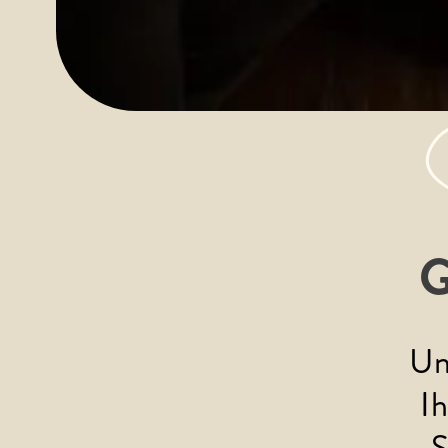
G
Un
I
S