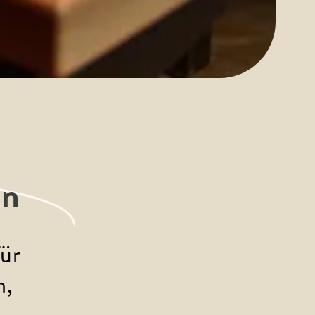
en
ür 
, 
– 