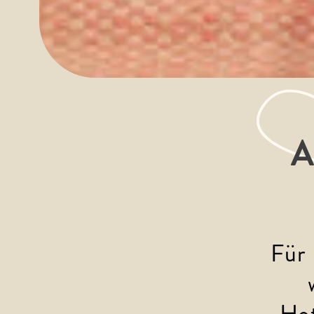
A
Für 
Hot