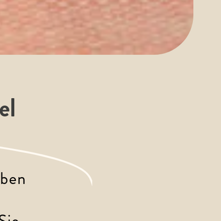
el
aben 
 
Sie 