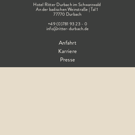
Hotel Ritter Durbach im Schwarzwald
An der badischen Weinstraße | Tal 1
77770 Durbach
+49 (0)781 93 23 - 0
info@ritter-durbach.de
Anfahrt
Karriere
Presse
Folge dem Glück
AGB
Impressum
Barrierefreiheitserklärung
Datenschutz
FAQ