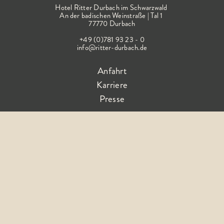
Hotel Ritter Durbach im Schwarzwald
An der badischen Weinstraße | Tal 1
77770 Durbach
+49 (0)781 93 23 - 0
info@ritter-durbach.de
Anfahrt
Karriere
Presse
Folge dem Glück
AGB
Impressum
Barrierefreiheitserklärung
Datenschutz
FAQ