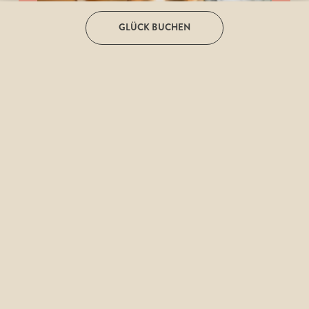
GLÜCK BUCHEN
TRANSFORMATION
ERLEBEN
Unsere Retreats sind auf die 
Ganzheitlichkeit von Körper, Geist und 
Seele ausgerichtet. Sie profitieren 
von einem Paket inklusive 
zwei Übernachtungen 
mit 
Gourmetfrühstücksbuffet
. Begeben 