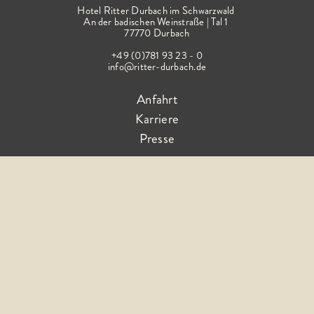
Hotel Ritter Durbach im Schwarzwald
An der badischen Weinstraße | Tal 1
77770 Durbach
+49 (0)781 93 23 - 0
info@ritter-durbach.de
Anfahrt
Karriere
Presse
Folge dem Glück
AGB
Impressum
Barrierefreiheitserklärung
Datenschutz
FAQ