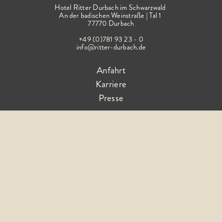
Hotel Ritter Durbach im Schwarzwald
An der badischen Weinstraße | Tal 1
77770 Durbach
+49 (0)781 93 23 - 0
info@ritter-durbach.de
Anfahrt
Karriere
Presse
Folge dem Glück
AGB
Impressum
Barrierefreiheitserklärung
Datenschutz
FAQ