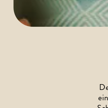
De
ei
Sch