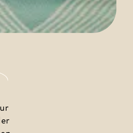
ur 
er 
nen 