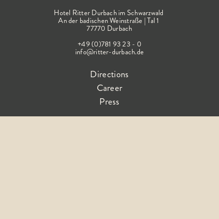
Hotel Ritter Durbach im Schwarzwald
An der badischen Weinstraße | Tal 1
77770 Durbach
+49 (0)781 93 23 - 0
info@ritter-durbach.de
Directions
Career
Press
Follow the happiness
Terms &
Imprin
Declaration on
Privacy
FA