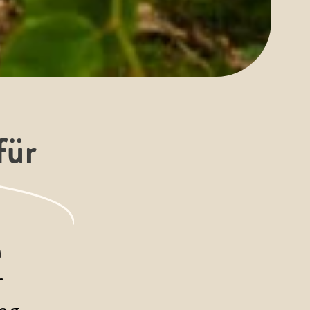
für
 
 
ng-