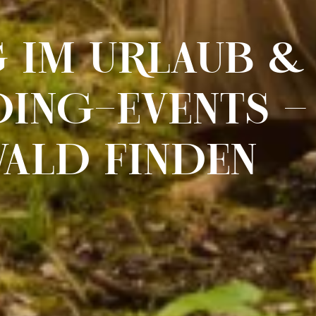
 IM URLAUB &
ING-EVENTS –
ALD FINDEN